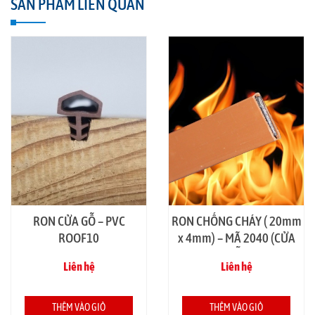
SẢN PHẨM LIÊN QUAN
RON CỬA GỖ – PVC
RON CHỐNG CHÁY ( 20mm
ROOF10
x 4mm) – MÃ 2040 (CỬA
GỖ)
Liên hệ
Liên hệ
THÊM VÀO GIỎ
THÊM VÀO GIỎ