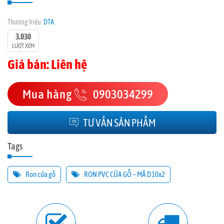
Thương hiệu:
DTA
3.030
LƯỢT XEM
Giá bán: Liên hệ
Mua hàng
0903034299
TƯ VẤN SẢN PHẨM
Tags
Ron cửa gỗ
RON PVC CỬA GỖ – MÃ D10x2