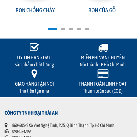
RON CHỐNG CHÁY
RON CỬA GỖ
UY TÍN HÀNG ĐẦU
MIỄN PHÍ VẬN CHUYỂN
Sản phẩm chất lượng
Nội thành TP.Hồ Chí Minh
GIAO HÀNG TẬN NƠI
THANH TOÁN LINH HOẠT
Thu tiền tận nhà
Thanh toán sau (COD)
CÔNG TY TNHH ĐẠI THÁI AN
860/60S/9 Xô Viết Nghệ Tĩnh, P.25, Q.Bình Thạnh, Tp.Hồ Chí Minh
0903034299