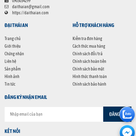
0903034299
daithaian@gmail.com
https://daithaian.com
ĐẠI THÁI AN
HỖ TRỢ KHÁCH HÀNG
Trang chủ
Kiểm tra đơn hàng
Giới thiệu
Cách thức mua hàng
Chứng nhận
Chính sách đổi/trả
Liên hệ
Chính sách hoàn tiền
Sản phẩm
Chính sách bảo mật
Hình ảnh
Hình thức thanh toán
Tin tức
Chính sách bảo hành
ĐĂNG KÝ NHẬN EMAIL
KẾT NỐI