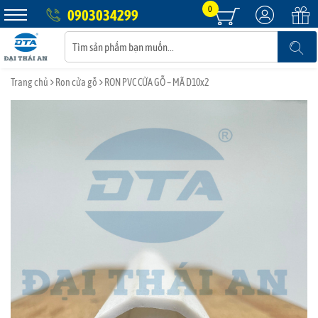
0
0903034299
Trang chủ
Ron cửa gỗ
RON PVC CỬA GỖ – MÃ D10x2