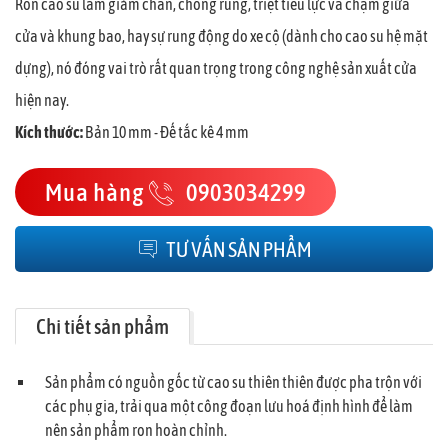
Ron cao su làm giảm chấn, chống rung, triệt tiêu lực va chạm giữa
cửa và khung bao, hay sự rung động do xe cộ (dành cho cao su hệ mặt
dựng), nó đóng vai trò rất quan trọng trong công nghệ sản xuất cửa
hiện nay.
Kích thước:
Bản 10 mm - Đế tắc kê 4 mm
Mua hàng
0903034299
TƯ VẤN SẢN PHẨM
Chi tiết sản phẩm
Sản phẩm có nguồn gốc từ cao su thiên thiên được pha trộn với
các phụ gia, trải qua một công đoạn lưu hoá định hình để làm
nên sản phẩm ron hoàn chỉnh.