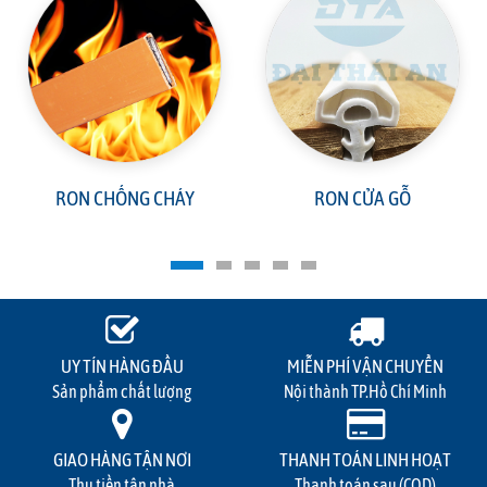
RON CHỐNG CHÁY
RON CỬA GỖ
UY TÍN HÀNG ĐẦU
MIỄN PHÍ VẬN CHUYỂN
Sản phẩm chất lượng
Nội thành TP.Hồ Chí Minh
GIAO HÀNG TẬN NƠI
THANH TOÁN LINH HOẠT
Thu tiền tận nhà
Thanh toán sau (COD)