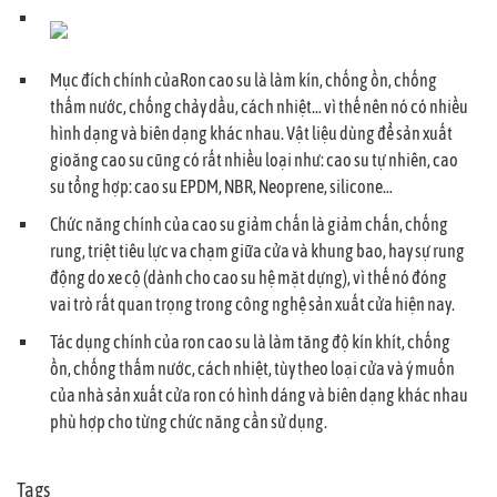
Mục đích chính củaRon cao su là làm kín, chống ồn, chống
thấm nước, chống chảy dầu, cách nhiệt… vì thế nên nó có nhiều
hình dạng và biên dạng khác nhau. Vật liệu dùng để sản xuất
gioăng cao su cũng có rất nhiều loại như: cao su tự nhiên, cao
su tổng hợp: cao su EPDM, NBR, Neoprene, silicone…
Chức năng chính của cao su giảm chấn là giảm chấn, chống
rung, triệt tiêu lực va chạm giữa cửa và khung bao, hay sự rung
động do xe cộ (dành cho cao su hệ mặt dựng), vì thế nó đóng
vai trò rất quan trọng trong công nghệ sản xuất cửa hiện nay.
Tác dụng chính của ron cao su là làm tăng độ kín khít, chống
ồn, chống thấm nước, cách nhiệt, tùy theo loại cửa và ý muốn
của nhà sản xuất cửa ron có hình dáng và biên dạng khác nhau
phù hợp cho từng chức năng cần sử dụng.
Tags