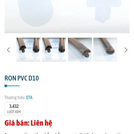
RON PVC D10
Thương hiệu:
DTA
3.432
LƯỢT XEM
Giá bán: Liên hệ