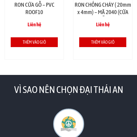
RON CỬA GỖ – PVC
RON CHỐNG CHÁY ( 20mm
ROOF10
x 4mm) – MÃ 2040 (CỬA
GỖ)
Liên hệ
Liên hệ
THÊM VÀO GIỎ
THÊM VÀO GIỎ
VÌ SAO NÊN CHỌN ĐẠI THÁI AN