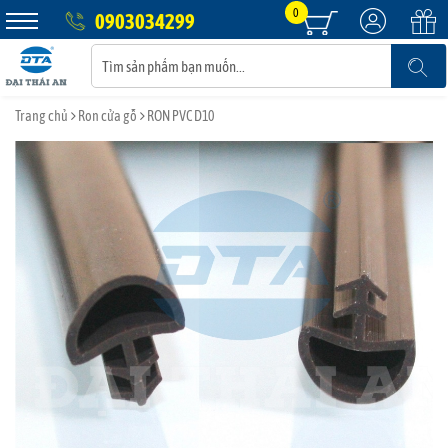
0
0903034299
Trang chủ
Ron cửa gỗ
RON PVC D10