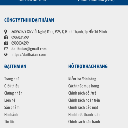
CÔNG TY TNHH ĐẠI THÁI AN
860/60S/9 Xô Viết Nghệ Tĩnh, P.25, Q.Bình Thạnh, Tp.Hồ Chí Minh
0903034299
0903034299
daithaian@gmail.com
https://daithaian.com
ĐẠI THÁI AN
HỖ TRỢ KHÁCH HÀNG
Trang chủ
Kiểm tra đơn hàng
Giới thiệu
Cách thức mua hàng
Chứng nhận
Chính sách đổi/trả
Liên hệ
Chính sách hoàn tiền
Sản phẩm
Chính sách bảo mật
Hình ảnh
Hình thức thanh toán
Tin tức
Chính sách bảo hành