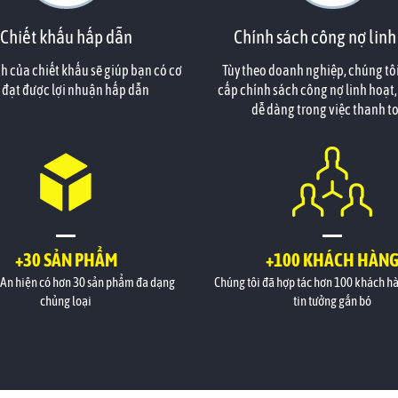
Chiết khấu hấp dẫn
Chính sách công nợ linh
h của chiết khấu sẽ giúp bạn có cơ
Tùy theo doanh nghiệp, chúng tô
 đạt được lợi nhuận hấp dẫn
cấp chính sách công nợ linh hoạt,
dễ dàng trong việc thanh t
+30 SẢN PHẨM
+100 KHÁCH HÀN
 An hiện có hơn 30 sản phẩm đa dạng
Chúng tôi đã hợp tác hơn 100 khách h
chủng loại
tin tưởng gắn bó