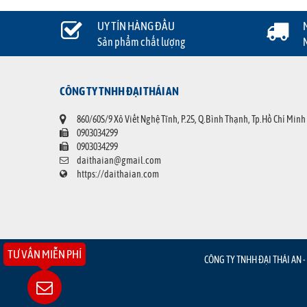
UY TÍN HÀNG ĐẦU
Sản phẩm chất lượng
CÔNG TY TNHH ĐẠI THÁI AN
860/60S/9 Xô Viết Nghệ Tĩnh, P.25, Q.Bình Thạnh, Tp.Hồ Chí Minh
0903034299
0903034299
daithaian@gmail.com
https://daithaian.com
TƯ VẤN MIỄN PHÍ
CÔNG TY TNHH ĐẠI THÁI AN - 