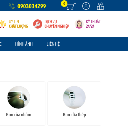
0
0903034299
UY TÍN
DỊCH VỤ
KỶ THUẬT
CHẤT LƯỢNG
CHUYÊN NGHIỆP
24/24
C
HÌNH ẢNH
LIÊN HỆ
Ron cửa nhôm
Ron cửa thép