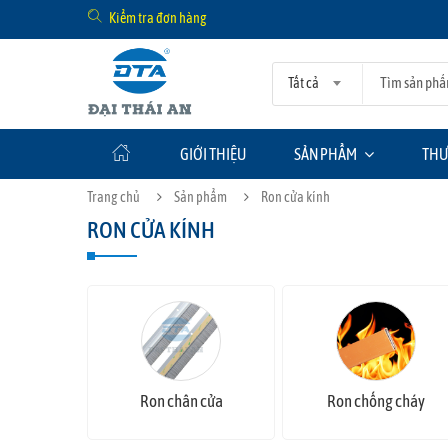
Kiểm tra đơn hàng
Tất cả
GIỚI THIỆU
SẢN PHẨM
THƯ
Trang chủ
Sản phẩm
Ron cửa kính
RON CỬA KÍNH
Ron chân cửa
Ron chống cháy