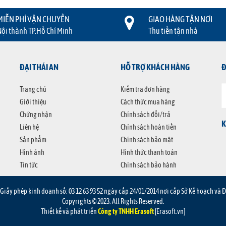
MIỄN PHÍ VẬN CHUYỂN
GIAO HÀNG TẬN NƠI
Nội thành TP.Hồ Chí Minh
Thu tiền tận nhà
ĐẠI THÁI AN
HỖ TRỢ KHÁCH HÀNG
Đ
Trang chủ
Kiểm tra đơn hàng
Giới thiệu
Cách thức mua hàng
Chứng nhận
Chính sách đổi/trả
K
Liên hệ
Chính sách hoàn tiền
Sản phẩm
Chính sách bảo mật
Hình ảnh
Hình thức thanh toán
Tin tức
Chính sách bảo hành
Giấy phép kinh doanh số: 03 12 63 93 52 ngày cấp 24/01/2014 nơi cấp Sở Kế hoạch và 
Copyrights © 2023. All Rights Reserved.
Thiết kế và phát triển
Công ty TNHH Erasoft
[Erasoft.vn]