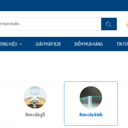
ƠNG HIỆU
GIẢI PHÁP B2B
ĐIỂM MUA HÀNG
TIN TỨ
Ron cửa gỗ
Ron cửa kính