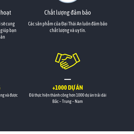
 hoạt
Chất lượng đảm bảo
i sẽ cung
Các sản phẩm của Đại Thái An luôn đảm bảo
 giúp bạn
chất lượng và uy tín.
oán
G
+1000 DỰ ÁN
àng và được
Đã thực hiện thành công hơn 1000 dự án trải dài
Bắc – Trung – Nam