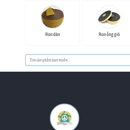
Ron dán
Ron ống gió