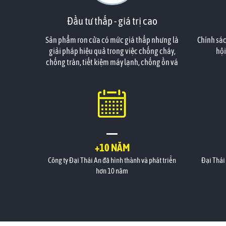
Đầu tư thấp - giá trị cao
Sản phẩm ron cửa có mức giá thấp nhưng là
Chính sác
giải pháp hiệu quả trong việc chống cháy,
hội
chống tràn, tiết kiệm máy lạnh, chống ồn vá
chống côn trùng. Đây là điểm khác biệt của
bạn trong mắt các nhà đầu tư khi căn hộ của
họ đã được bạn tính toán đến công năng phù
hợp.
+10 NĂM
Công ty Đại Thái An đã hình thành và phát triển
Đại Thái
hơn 10 năm