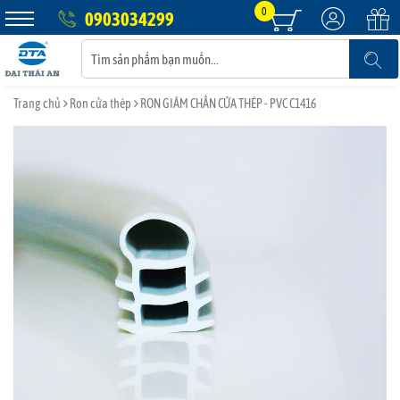
0
0903034299
Trang chủ
Ron cửa thép
RON GIẢM CHẤN CỬA THÉP - PVC C1416