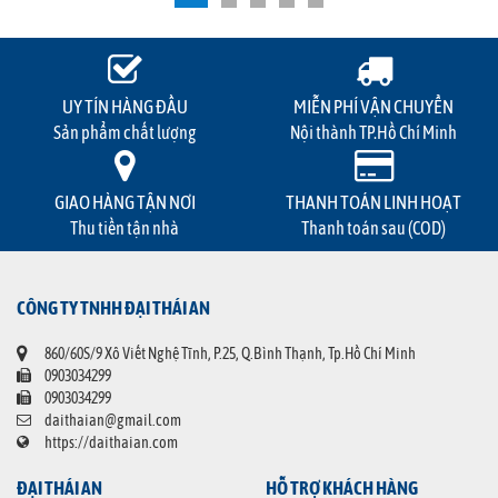
UY TÍN HÀNG ĐẦU
MIỄN PHÍ VẬN CHUYỂN
Sản phẩm chất lượng
Nội thành TP.Hồ Chí Minh
GIAO HÀNG TẬN NƠI
THANH TOÁN LINH HOẠT
Thu tiền tận nhà
Thanh toán sau (COD)
CÔNG TY TNHH ĐẠI THÁI AN
860/60S/9 Xô Viết Nghệ Tĩnh, P.25, Q.Bình Thạnh, Tp.Hồ Chí Minh
0903034299
0903034299
daithaian@gmail.com
https://daithaian.com
ĐẠI THÁI AN
HỖ TRỢ KHÁCH HÀNG