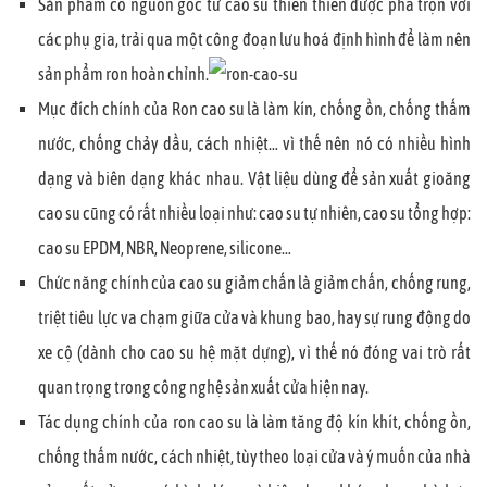
Sản phẩm có nguồn gốc từ cao su thiên thiên được pha trộn với
các phụ gia, trải qua một công đoạn lưu hoá định hình để làm nên
sản phẩm ron hoàn chỉnh.
Mục đích chính của Ron cao su là làm kín, chống ồn, chống thấm
nước, chống chảy dầu, cách nhiệt… vì thế nên nó có nhiều hình
dạng và biên dạng khác nhau. Vật liệu dùng để sản xuất gioăng
cao su cũng có rất nhiều loại như: cao su tự nhiên, cao su tổng hợp:
cao su EPDM, NBR, Neoprene, silicone…
Chức năng chính của cao su giảm chấn là giảm chấn, chống rung,
triệt tiêu lực va chạm giữa cửa và khung bao, hay sự rung động do
xe cộ (dành cho cao su hệ mặt dựng), vì thế nó đóng vai trò rất
quan trọng trong công nghệ sản xuất cửa hiện nay.
Tác dụng chính của ron cao su là làm tăng độ kín khít, chống ồn,
chống thấm nước, cách nhiệt, tùy theo loại cửa và ý muốn của nhà