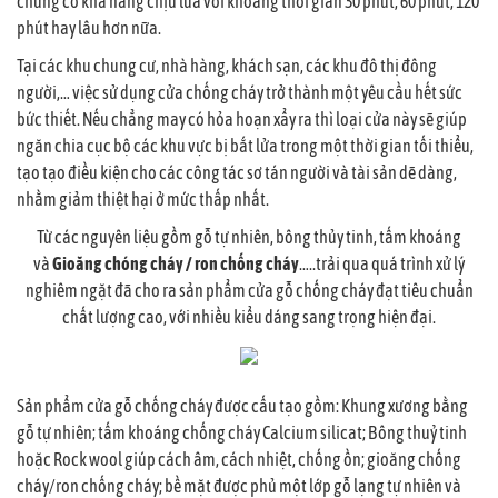
chúng có khả năng chịu lửa với khoảng thời gian 30 phút, 60 phút, 120
phút hay lâu hơn nữa.
Tại các khu chung cư, nhà hàng, khách sạn, các khu đô thị đông
người,… việc sử dụng cửa chống cháy trở thành một yêu cầu hết sức
bức thiết. Nếu chẳng may có hỏa hoạn xẩy ra thì loại cửa này sẽ giúp
ngăn chia cục bộ các khu vực bị bắt lửa trong một thời gian tối thiểu,
tạo tạo điều kiện cho các công tác sơ tán người và tài sản dẽ dàng,
nhằm giảm thiệt hại ở mức thấp nhất.
Từ các nguyên liệu gồm gỗ tự nhiên, bông thủy tinh, tấm khoáng
và
Gioăng chóng cháy / ron chống cháy
…..trải qua quá trình xử lý
nghiêm ngặt đã cho ra sản phẩm cửa gỗ chống cháy đạt tiêu chuẩn
chất lượng cao, với nhiều kiểu dáng sang trọng hiện đại.
Sản phẩm cửa gỗ chống cháy được cấu tạo gồm: Khung xương bằng
gỗ tự nhiên; tấm khoáng chống cháy Calcium silicat; Bông thuỷ tinh
hoặc Rock wool giúp cách âm, cách nhiệt, chống ồn; gioăng chống
cháy/ron chống cháy; bề mặt được phủ một lớp gỗ lạng tự nhiên và