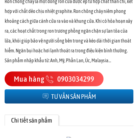
Ron chống cháy là một dòng ron cửa được ép từ hợp chất than chì, kết
hợp với chất dẻo chịu nhiệt graphite. Ron chông cháy niêm phong
khoảng cách giữa cánh cửa ra vào và khung cửa. Khi có hỏa hoạn xảy
ra, các hoạt chất trong ron trương phồng ngăn chặn sự lan tỏa của
lửa, khói giúp bảo vệ người sống bên trong và kéo dài thời gian thoát
hiểm. Ngăn bụi hoặc hơi lạnh thoát ra trong điệu kiện bình thường.
Sản phẩm nhập khẩu từ: Anh, Mỹ, Phần Lan, Úc, Malaysia…
Mua hàng
0903034299
TƯ VẤN SẢN PHẨM
Chi tiết sản phẩm