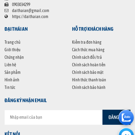
0903034299
daithaian@gmail.com
https://daithaian.com
ĐẠI THÁI AN
HỖ TRỢ KHÁCH HÀNG
Trang chủ
Kiểm tra đơn hàng
Giới thiệu
Cách thức mua hàng
Chứng nhận
Chính sách đổi/trả
Liên hệ
Chính sách hoàn tiền
Sản phẩm
Chính sách bảo mật
Hình ảnh
Hình thức thanh toán
Tin tức
Chính sách bảo hành
ĐĂNG KÝ NHẬN EMAIL
KẾT NỐI