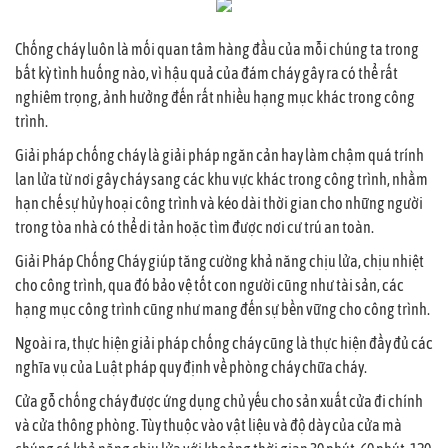
Chống cháy luôn là mối quan tâm hàng đầu của mỗi chúng ta trong
bất kỳ tình huống nào, vì hậu quả của đám cháy gây ra có thể rất
nghiêm trọng, ảnh hưởng đến rất nhiều hạng mục khác trong công
trình.
Giải pháp chống cháy là giải pháp ngăn cản hay làm chậm quá trính
lan lửa từ nơi gây cháy sang các khu vực khác trong công trình, nhằm
hạn chế sự hủy hoại công trình và kéo dài thời gian cho những người
trong tòa nhà có thể di tản hoặc tìm được nơi cư trú an toàn.
Giải Pháp Chống Cháy giúp tăng cường khả năng chịu lửa, chịu nhiệt
cho công trình, qua đó bảo vệ tốt con người cũng như tài sản, các
hạng mục công trình cũng như mang đến sự bền vững cho công trình.
Ngoài ra, thực hiện giải pháp chống cháy cũng là thực hiện đầy đủ các
nghĩa vụ của Luật pháp quy định về phòng cháy chữa cháy.
Cửa gỗ chống cháy được ứng dụng chủ yếu cho sản xuất cửa đi chính
và cửa thông phòng. Tùy thuộc vào vật liệu và độ dày của cửa mà