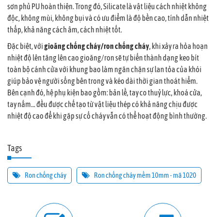
sơn phủ PU hoàn thiện. Trong đó, Silicate là vật liệu cách nhiệt không
độc, không mùi, không bụi và có ưu điểm là độ bền cao, tính dẫn nhiệt
thấp, khả năng cách âm, cách nhiệt tốt.
Đặc biệt, với
gioăng chống cháy/ron chống cháy
, khi xảy ra hỏa hoạn
nhiệt độ lên tăng lên cao gioăng/ron sẽ tự biến thành dạng keo bít
toàn bộ cánh cửa với khung bao làm ngăn chặn sự lan tỏa của khói
giúp bảo vệ người sống bên trong và kéo dài thời gian thoát hiểm.
Bên cạnh đó, hệ phụ kiện bao gồm: bản lề, tay co thuỷ lực, khoá cửa,
tay nắm… đều được chế tạo từ vật liệu thép có khả năng chịu được
nhiệt độ cao để khi gặp sự cố cháy vẫn có thể hoạt động bình thường.
Tags
Ron chống cháy
Ron chống cháy mềm 10mm - mã 1020