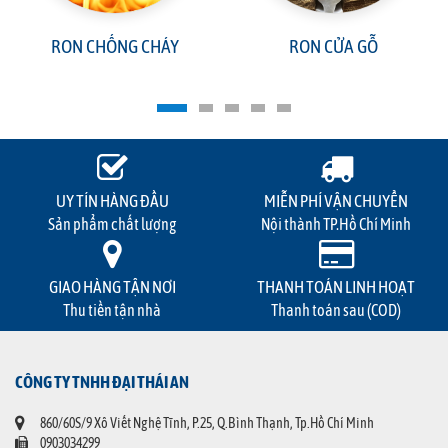
RON CHỐNG CHÁY
RON CỬA GỖ
UY TÍN HÀNG ĐẦU
MIỄN PHÍ VẬN CHUYỂN
Sản phẩm chất lượng
Nội thành TP.Hồ Chí Minh
GIAO HÀNG TẬN NƠI
THANH TOÁN LINH HOẠT
Thu tiền tận nhà
Thanh toán sau (COD)
CÔNG TY TNHH ĐẠI THÁI AN
860/60S/9 Xô Viết Nghệ Tĩnh, P.25, Q.Bình Thạnh, Tp.Hồ Chí Minh
0903034299