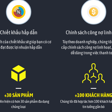
Chiết khấu hấp dẫn
Chính sách công nợ linh
h của chiết khấu sẽ giúp bạn có cơ
Tùy theo doanh nghiệp, chúng tô
 đạt được lợi nhuận hấp dẫn
cấp chính sách công nợ linh hoạt,
dễ dàng trong việc thanh t
+30 SẢN PHẨM
+100 KHÁCH HÀN
 An hiện có hơn 30 sản phẩm đa dạng
Chúng tôi đã hợp tác hơn 100 khách h
chủng loại
tin tưởng gắn bó