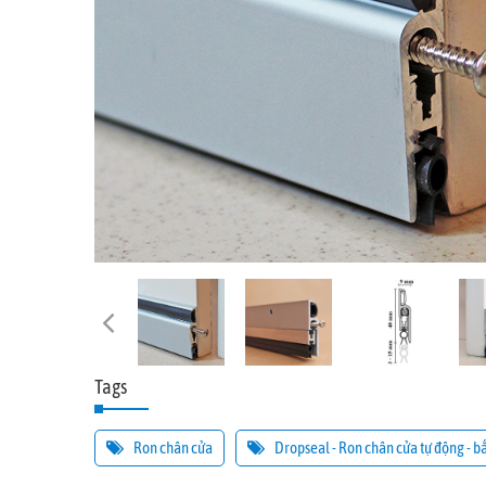
Tags
Ron chân cửa
Dropseal - Ron chân cửa tự động - b