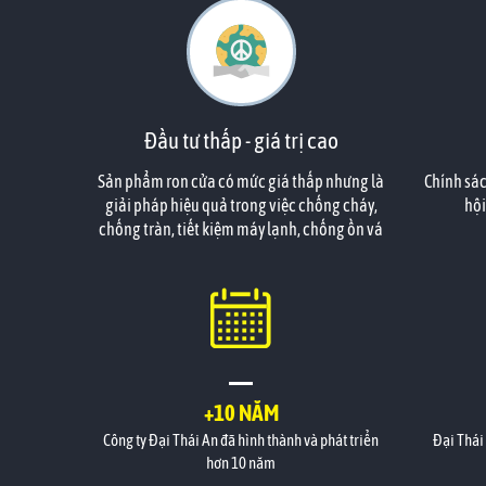
Đầu tư thấp - giá trị cao
Sản phẩm ron cửa có mức giá thấp nhưng là
Chính sác
giải pháp hiệu quả trong việc chống cháy,
hội
chống tràn, tiết kiệm máy lạnh, chống ồn vá
chống côn trùng. Đây là điểm khác biệt của
bạn trong mắt các nhà đầu tư khi căn hộ của
họ đã được bạn tính toán đến công năng phù
hợp.
+10 NĂM
Công ty Đại Thái An đã hình thành và phát triển
Đại Thái
hơn 10 năm