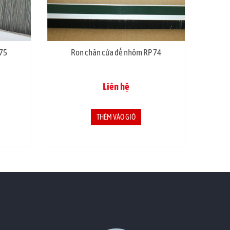
 75
Ron chân cửa đế nhôm RP 74
T
Liên hệ
THÊM VÀO GIỎ