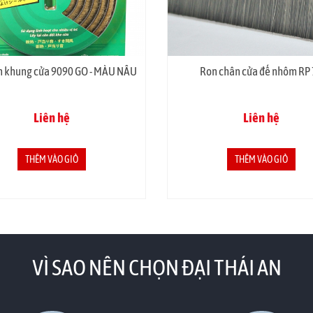
n khung cửa 9090 GO - MÀU NÂU
Ron chân cửa đế nhôm RP
Liên hệ
Liên hệ
THÊM VÀO GIỎ
THÊM VÀO GIỎ
VÌ SAO NÊN CHỌN ĐẠI THÁI AN