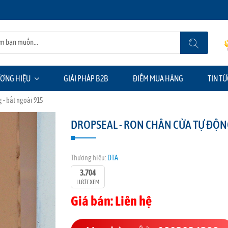
ƠNG HIỆU
GIẢI PHÁP B2B
ĐIỂM MUA HÀNG
TIN TỨ
 - bắt ngoài 915
DROPSEAL - RON CHÂN CỬA TỰ ĐỘNG
Thương hiệu:
DTA
3.704
LƯỢT XEM
Giá bán: Liên hệ