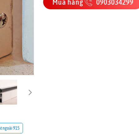
Mua hàng
0903034299
ắt ngoài 915