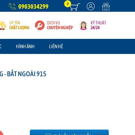
0
0903034299
UY TÍN
DỊCH VỤ
KỶ THUẬT
CHẤT LƯỢNG
CHUYÊN NGHIỆP
24/24
C
HÌNH ẢNH
LIÊN HỆ
 - BẮT NGOÀI 915