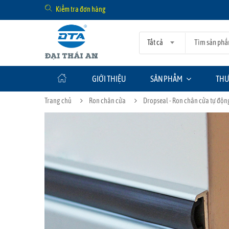
Kiểm tra đơn hàng
Tất cả
GIỚI THIỆU
SẢN PHẨM
THƯ
Trang chủ
Ron chân cửa
Dropseal - Ron chân cửa tự động