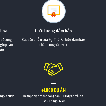
 hoạt
Chất lượng đảm bảo
i sẽ cung
Các sản phẩm của Đại Thái An luôn đảm bảo
 giúp bạn
chất lượng và uy tín.
oán
G
+1000 DỰ ÁN
àng và được
Đã thực hiện thành công hơn 1000 dự án trải dài
Bắc – Trung – Nam