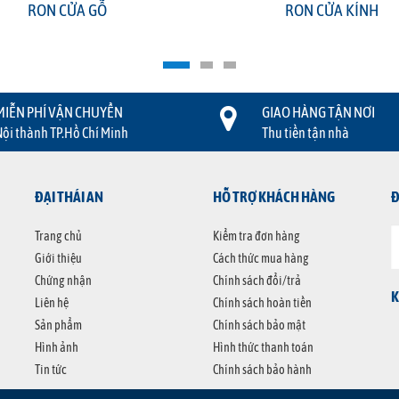
RON CỬA GỖ
RON CỬA KÍNH
MIỄN PHÍ VẬN CHUYỂN
GIAO HÀNG TẬN NƠI
Nội thành TP.Hồ Chí Minh
Thu tiền tận nhà
ĐẠI THÁI AN
HỖ TRỢ KHÁCH HÀNG
Đ
Trang chủ
Kiểm tra đơn hàng
Giới thiệu
Cách thức mua hàng
Chứng nhận
Chính sách đổi/trả
K
Liên hệ
Chính sách hoàn tiền
Sản phẩm
Chính sách bảo mật
Hình ảnh
Hình thức thanh toán
Tin tức
Chính sách bảo hành