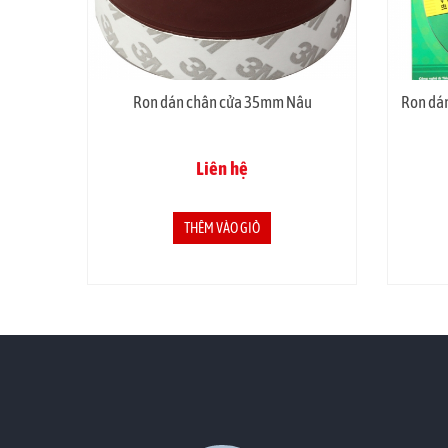
ạc
Ron dán chân cửa 35mm Nâu
Ron dá
Liên hệ
THÊM VÀO GIỎ