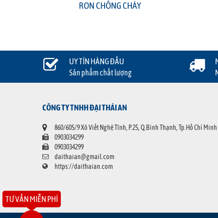
RON CHỐNG CHÁY
UY TÍN HÀNG ĐẦU
Sản phẩm chất lượng
CÔNG TY TNHH ĐẠI THÁI AN
860/60S/9 Xô Viết Nghệ Tĩnh, P.25, Q.Bình Thạnh, Tp.Hồ Chí Minh
0903034299
0903034299
daithaian@gmail.com
https://daithaian.com
TƯ VẤN MIỄN PHÍ